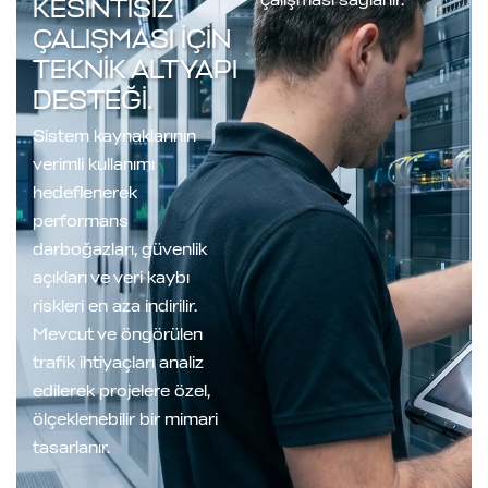
çalışması sağlanır.
KESINTISIZ
ÇALIŞMASI IÇIN
TEKNIK ALTYAPI
DESTEĞI.
Sistem kaynaklarının
verimli kullanımı
hedeflenerek
performans
darboğazları, güvenlik
açıkları ve veri kaybı
riskleri en aza indirilir.
Mevcut ve öngörülen
trafik ihtiyaçları analiz
edilerek projelere özel,
ölçeklenebilir bir mimari
tasarlanır.