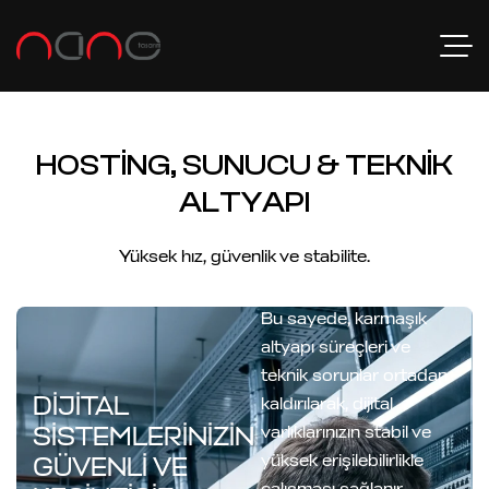
HOSTING, SUNUCU & TEKNIK
ALTYAPI
Yüksek hız, güvenlik ve stabilite.
Bu sayede, karmaşık
altyapı süreçleri ve
teknik sorunlar ortadan
DIJITAL
kaldırılarak, dijital
varlıklarınızın stabil ve
SISTEMLERINIZIN
yüksek erişilebilirlikle
GÜVENLI VE