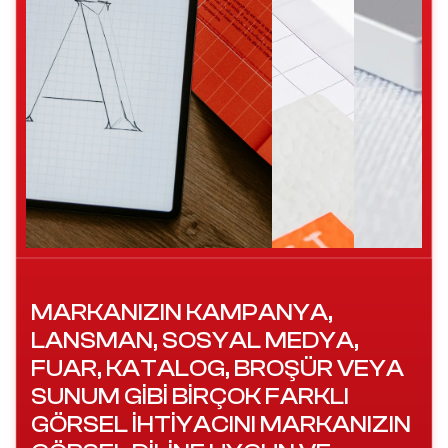
MARKANIZIN KAMPANYA,
LANSMAN, SOSYAL MEDYA,
FUAR, KATALOG, BROŞÜR VEYA
SUNUM GIBI BIRÇOK FARKLI
GÖRSEL IHTIYACINI MARKANIZIN